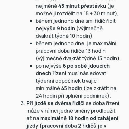
nejméně
45 minut přestávku
(je
možné ji rozdělit na 15 + 30 minut),
během jednoho dne smí řidič řídit
nejvýše 9 hodin
(výjimečně
dvakrát týdně 10 hodin),
během jednoho dne, je maximální
pracovní doba řidiče 13 hodin
(výjimečně dvakrát týdně 15 hodin),
po nejvýše
6 po sobě jdoucích
dnech řízení
musí následovat
týdenní odpočinek trvající
minimálně
45 hodin
(lze zkrátit na
24 hodin při splnění podmínek).
Při jízdě se dvěma řidiči
se doba řízení
může v rámci jedné směny prodloužit
až na
maximálně 18 hodin od zahájení
jízdy (pracovní doba 2 řidičů je v