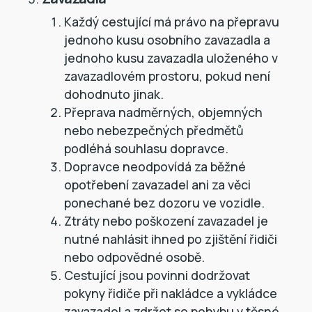
Každý cestující má právo na přepravu
jednoho kusu osobního zavazadla a
jednoho kusu zavazadla uloženého v
zavazadlovém prostoru, pokud není
dohodnuto jinak.
Přeprava nadměrných, objemných
nebo nebezpečných předmětů
podléhá souhlasu dopravce.
Dopravce neodpovídá za běžné
opotřebení zavazadel ani za věci
ponechané bez dozoru ve vozidle.
Ztráty nebo poškození zavazadel je
nutné nahlásit ihned po zjištění řidiči
nebo odpovědné osobě.
Cestující jsou povinni dodržovat
pokyny řidiče při nakládce a vykládce
zavazadel a zdržet se pohybu v těsné