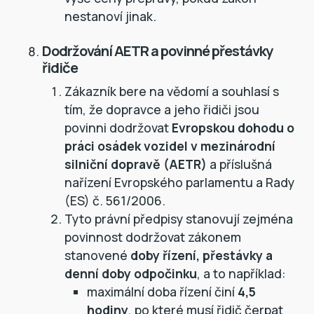
nestanoví jinak.
Dodržování AETR a povinné přestávky
řidiče
Zákazník bere na vědomí a souhlasí s
tím, že dopravce a jeho řidiči jsou
povinni dodržovat
Evropskou dohodu o
práci osádek vozidel v mezinárodní
silniční dopravě (AETR)
a příslušná
nařízení Evropského parlamentu a Rady
(ES) č. 561/2006.
Tyto právní předpisy stanovují zejména
povinnost dodržovat zákonem
stanovené
doby řízení, přestávky a
denní doby odpočinku
, a to například:
maximální doba řízení činí
4,5
hodiny
, po které musí řidič čerpat